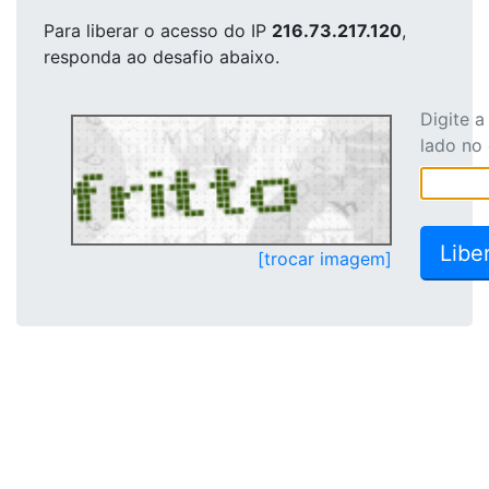
Para liberar o acesso
do IP
216.73.217.120
,
responda ao desafio abaixo.
Digite 
lado no
[trocar imagem]