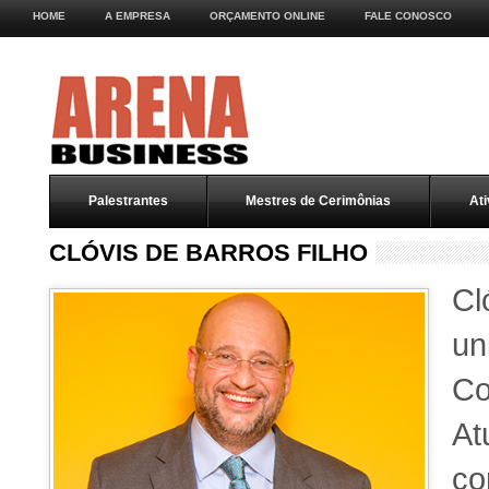
HOME
A EMPRESA
ORÇAMENTO ONLINE
FALE CONOSCO
Palestrantes
Mestres de Cerimônias
Ati
CLÓVIS DE BARROS FILHO
Cl
un
Co
At
c